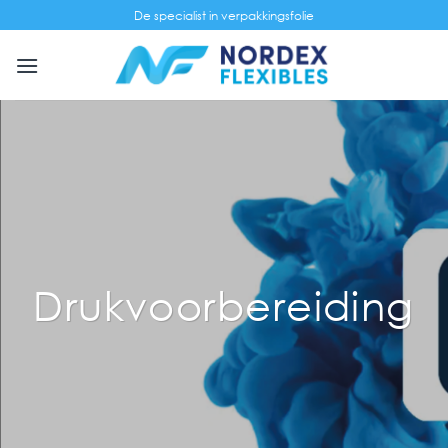
Skip
De specialist in verpakkingsfolie
to
content
Drukvoorbereiding