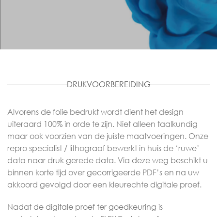
DRUKVOORBEREIDING
Alvorens de folie bedrukt wordt dient het design
uiteraard 100% in orde te zijn. Niet alleen taalkundig
maar ook voorzien van de juiste maatvoeringen. Onze
repro specialist / lithograaf bewerkt in huis de ‘ruwe’
data naar druk gerede data. Via deze weg beschikt u
binnen korte tijd over gecorrigeerde PDF’s en na uw
akkoord gevolgd door een kleurechte digitale proef.
Nadat de digitale proef ter goedkeuring is